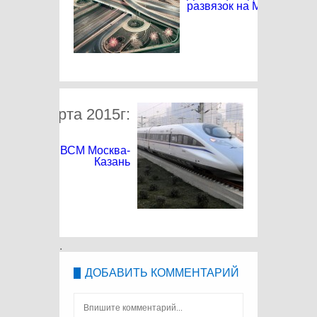
развязок на МКАД
от 31 марта 2015г:
д рублей на ВСМ Москва-
Казань
.
ДОБАВИТЬ КОММЕНТАРИЙ