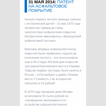
31 МАЯ 2014:
ПАТЕНТ
НА АСФАЛЬТОВОЕ
ПОКРЫТИЕ
Начало первого летнего уикенда совпало
с исторической датой – 31 мая 1870 года
профессор Эдвард де Смед
запатентовал асфальтовое покрытие.
Изобретение именовалось «Французский
асфальтовый тротуар».
Впрочем, впервые ас
фальтобетонное
покрытие было применено задолго до
получения патента – его использовали
еще в 30-х годах XIX века для покрытия
тротуаров Королевского моста в Париже.
Тогда же первые тротуары были залиты в
России – в Петербурге у дамбы Тучкова
моcта. Стоимость 1 кв. м покрытия
обошлась в 14 рублей!
В 1876 году городская дума Москвы
ассигновала 50 тысяч рублей на
«проведение эксперимента по
устройству асфальтобетонного