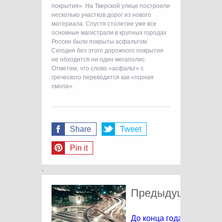
покрытия». На Тверской улице построили
несколько участков дорог из нового
материала. Спустя столетие уже все
основные магистрали в крупных городах
России были покрыты асфальтом.
Сегодня без этого дорожного покрытия
не обходится ни один мегаполис.
Отметим, что слово «асфальт» с
греческого переводится как «горная
смола».
Share
Tweet
Pin it
.
Предыдущая нов
До конца года завершит