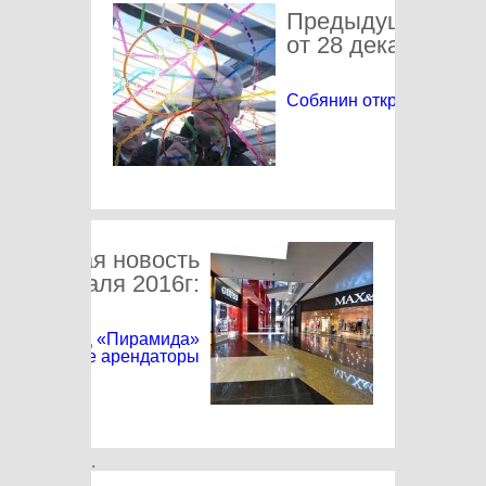
Предыдущая нов
от 28 декабря 201
Собянин открыл новую 
едующая новость
19 февраля 2016г:
мостроем ТЦ «Пирамида»
съехали все арендаторы
.