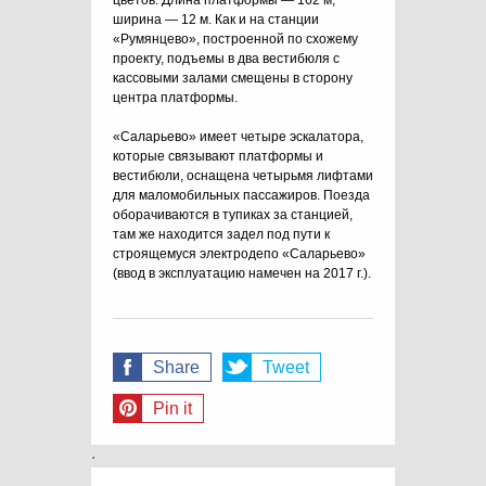
цветов. Длина платформы — 162 м,
ширина — 12 м. Как и на станции
«Румянцево», построенной по схожему
проекту, подъемы в два вестибюля с
кассовыми залами смещены в сторону
центра платформы.
«Саларьево» имеет четыре эскалатора,
которые связывают платформы и
вестибюли, оснащена четырьмя лифтами
для маломобильных пассажиров. Поезда
оборачиваются в тупиках за станцией,
там же находится задел под пути к
строящемуся электродепо «Саларьево»
(ввод в эксплуатацию намечен на 2017 г.).
Share
Tweet
Pin it
.